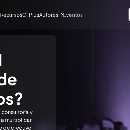
Recursos
GI Plus
Autores
Eventos
l
de
os?
 consultoría y
a multiplicar
jo de efectivo