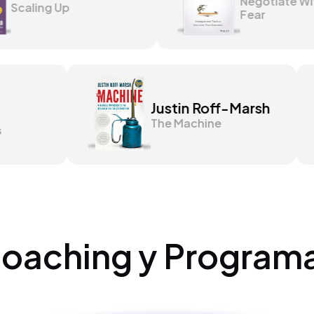
Scaling Up
Mar
Justin Roff-Marsh
Gol
The Machine
Wha
Won'
oaching y Program