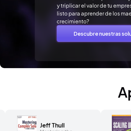
y triplicar el valor de tu empre
listo para aprender de los mae
crecimiento?
Descubre nuestras sol
A
ck
Jeff Thull