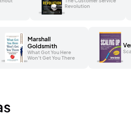
Negotiate Without
The Customer 
Fear
Revolution
shall
Verne Harnish
dsmith
Scaling Up
t Got You Here
t Get You There
as