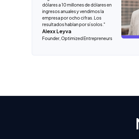
dólares a 10 millones de dólares en
ingresos anuales y vendimos la
empresa por ocho cifras. Los
resultados hablan por sí solos."
Alexx Leyva
Founder, Optimized Entrepreneurs