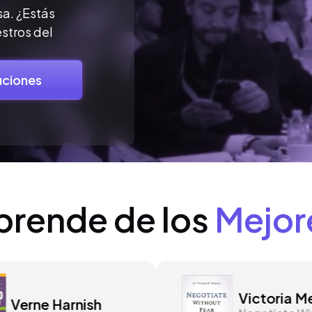
sa. ¿Estás
stros del
uciones
prende de los
Mejor
Verne Harnish