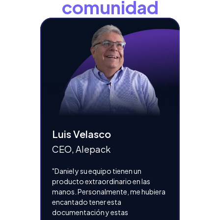
comunidad
Luis Velasco
Mónic
CEO, Alepack
CEO, G
Comerc
"Daniel y su equipo tienen un
producto extraordinario en las
"Lo que 
manos. Personalmente, me hubiera
enseñó a 
encantado tener esta
nuestras
documentación y estas
una 'lan