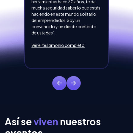
herramientas hace 30 años; te da
chico', p
mucha seguridad saber lo que estás
puso ord
haciendo en este mundo solitario
ideas. P
del emprendedor. Soy un
tener un
convencido y un cliente contento
ejecución
de ustedes".
equipo y
funciona
Ver el testimonio completo
dirección
Ver el t
Así se
viven
nuestros
eventos