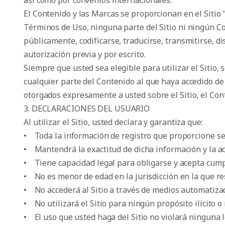
así como por convenios internacionales.
El Contenido y las Marcas se proporcionan en el Sitio
Términos de Uso, ninguna parte del Sitio ni ningún Co
públicamente, codificarse, traducirse, transmitirse, di
autorización previa y por escrito.
Siempre que usted sea elegible para utilizar el Sitio, 
cualquier parte del Contenido al que haya accedido de
otorgados expresamente a usted sobre el Sitio, el Con
3. DECLARACIONES DEL USUARIO
Al utilizar el Sitio, usted declara y garantiza que:
• Toda la información de registro que proporcione ser
• Mantendrá la exactitud de dicha información y la a
• Tiene capacidad legal para obligarse y acepta cump
• No es menor de edad en la jurisdicción en la que re
• No accederá al Sitio a través de medios automatiza
• No utilizará el Sitio para ningún propósito ilícito o
• El uso que usted haga del Sitio no violará ninguna l