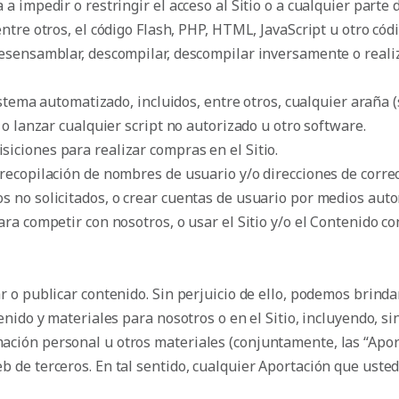
a impedir o restringir el acceso al Sitio o a cualquier parte 
ntre otros, el código Flash, PHP, HTML, JavaScript u otro códi
desensamblar, descompilar, descompilar inversamente o reali
istema automatizado, incluidos, entre otros, cualquier araña (
ar o lanzar cualquier script no autorizado u otro software.
iciones para realizar compras en el Sitio.
 recopilación de nombres de usuario y/o direcciones de corre
cos no solicitados, o crear cuentas de usuario por medios aut
ara competir con nosotros, o usar el Sitio y/o el Contenido co
ar o publicar contenido. Sin perjuicio de ello, podemos brindar
tenido y materiales para nosotros o en el Sitio, incluyendo, sin
rmación personal u otros materiales (conjuntamente, las “Apo
web de terceros. En tal sentido, cualquier Aportación que us