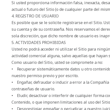
Si usted proporciona información falsa, inexacta, des
actual o futuro del Sitio (o de cualquier parte del mism
4. REGISTRO DE USUARIO
Es posible que se le solicite registrarse en el Sitio.
su cuenta y de su contraseña. Nos reservamos el dere
sola discreción, que dicho nombre de usuario es inapr
5. ACTIVIDADES PROHIBIDAS
Usted no podrá acceder ni utilizar el Sitio para ningún
actividad comercial alguna, salvo aquellas que hayan 
Como usuario del Sitio, usted se compromete a no:
• Recuperar sistemáticamente datos u otro contenido de
nuestro permiso previo y por escrito.
• Engañar, defraudar o inducir a error a la Compañía 
contraseñas de usuario.
• Eludir, desactivar o interferir de cualquier forma c
Contenido, o que imponen limitaciones al uso del Sitio
• Desprestigiar, empañar o perjudicar, a nuestro juicio