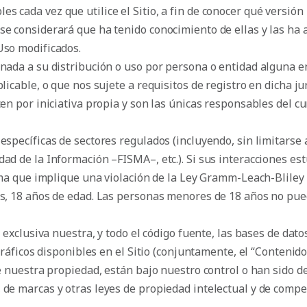
 cada vez que utilice el Sitio, a fin de conocer qué versión 
se considerará que ha tenido conocimiento de ellas y las ha a
Uso modificados.
nada a su distribución o uso por persona o entidad alguna en
licable, o que nos sujete a requisitos de registro en dicha j
cen por iniciativa propia y son las únicas responsables del c
específicas de sectores regulados (incluyendo, sin limitarse 
ad de la Información –FISMA–, etc.). Si sus interacciones estu
orma que implique una violación de la Ley Gramm-Leach-Bliley
s, 18 años de edad. Las personas menores de 18 años no pueden
 exclusiva nuestra, y todo el código fuente, las bases de datos
 gráficos disponibles en el Sitio (conjuntamente, el “Contenid
de nuestra propiedad, están bajo nuestro control o han sido d
 de marcas y otras leyes de propiedad intelectual y de compe